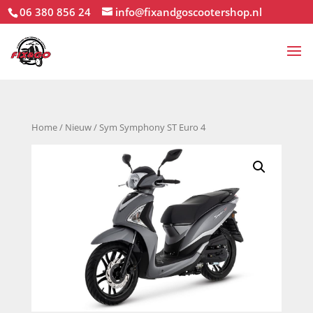
06 380 856 24
info@fixandgoscootershop.nl
Home
/
Nieuw
/ Sym Symphony ST Euro 4