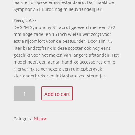
laatste Europese emissiestandaard. Dat maakt de
Symphony ST Euro4 nog milieuvriendelijker.
Specificaties
De SYM Symphony ST wordt geleverd met een 792
mm hoge zadel en 16 inch wielen wat zorgt voor
extra rijcomfort voor de bestuurder. Door zijn 7,5
liter brandstoftank is deze scooter ook nog eens
geschikt voor het maken van langere afstanden. Het
model heeft een aantal handige accessoires om je
rijervaring te verhogen: een ruimopbergvak,
startonderbreker en inklapbare voetsteuntjes.
Sym
Add to cart
Symphony
ST
Euro
4
Category:
Nieuw
quantity