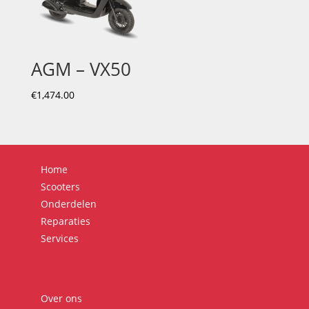
AGM – VX50
€
1,474.00
Home
Scooters
Onderdelen
Reparaties
Services
Over ons