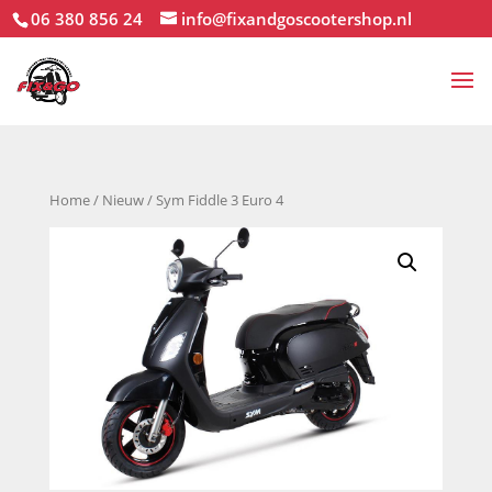
06 380 856 24
info@fixandgoscootershop.nl
Home
/
Nieuw
/ Sym Fiddle 3 Euro 4