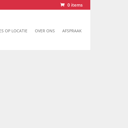
0 items
ES OP LOCATIE
OVER ONS
AFSPRAAK