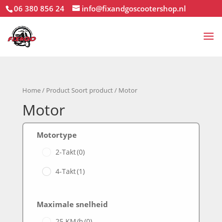
06 380 856 24
info@fixandgoscootershop.nl
Home
/ Product Soort product / Motor
Motor
Motortype
2-Takt
(0)
4-Takt
(1)
Maximale snelheid
25 KM/h
(0)